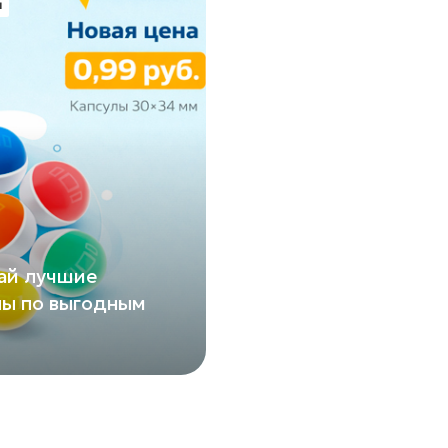
м
ай лучшие
лы по выгодным