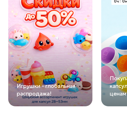
0
0
ч
Покуп
Игрушки - глобальная
капсу
распродажа!
ценам