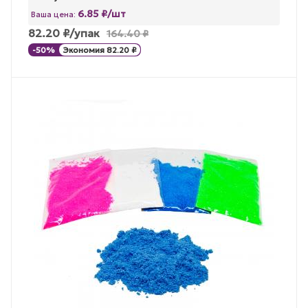
6.85 ₽/шт
Ваша цена:
82.20
₽
/упак
164.40
₽
-
50
%
Экономия
82.20
₽