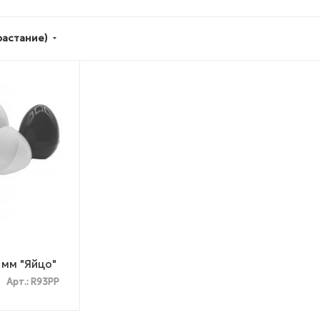
растание)
 мм "Яйцо"
Арт.: R93PP