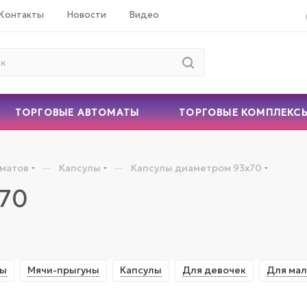
Контакты
Новости
Видео
ТОРГОВЫЕ АВТОМАТЫ
ТОРГОВЫЕ КОМПЛЕКС
—
—
оматов
Капсулы
Капсулы диаметром 93х70
х70
ты
Мячи-прыгуны
Капсулы
Для девочек
Для мал