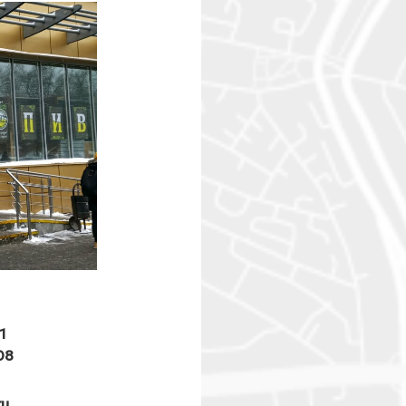
1
-08
ru