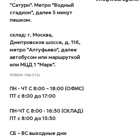
"Сатурн". Метро "Водный
стадион", далее 5 минут
пешком.
склад
:
г. Москва,
Дмитровское шоссе, д. 116
,
метро "Алтуфьево", далее
автобусом или маршруткой
или МЦД 1 "Марк".
РЕЖИМ РАБОТЫ
ПН - ЧТ С 8:00 – 18:00 (
ОФИС
)
ПТ с 8:00 до 17:00
ПН-ЧТ С 8:00 - 16:30 (
СКЛАД
)
ПТ с 8:00 до 15:30
СБ – ВС выходные дни