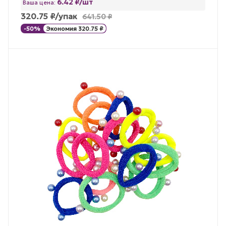
6.42 ₽/шт
Ваша цена:
320.75
₽
/упак
641.50
₽
-
50
%
Экономия
320.75
₽