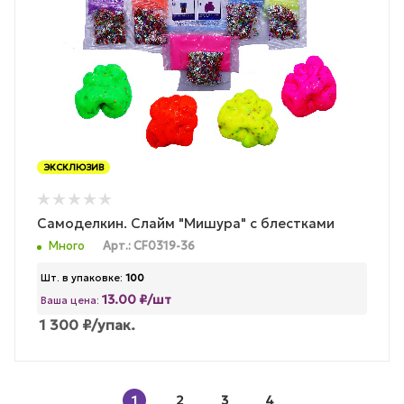
ЭКСКЛЮЗИВ
Самоделкин. Слайм "Мишура" с блестками
Много
Арт.: CF0319-36
Шт. в упаковке:
100
13.00 ₽/шт
Ваша цена:
1 300
₽
/упак.
1
2
3
4