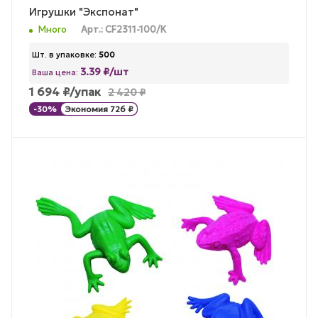
Игрушки "Экспонат"
Много
Арт.: CF2311-100/К
Шт. в упаковке:
500
3.39 ₽/шт
Ваша цена:
1 694
₽
/упак
2 420
₽
-
30
%
Экономия
726
₽