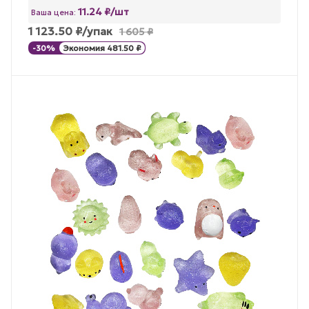
11.24 ₽/шт
Ваша цена:
1 123.50
₽
/упак
1 605
₽
-
30
%
Экономия
481.50
₽