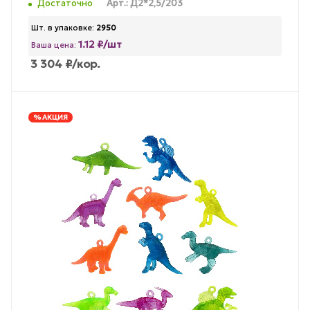
Достаточно
Арт.: Д2*2,5/203
Шт. в упаковке:
2950
1.12 ₽/шт
Ваша цена:
3 304
₽
/кор.
% АКЦИЯ