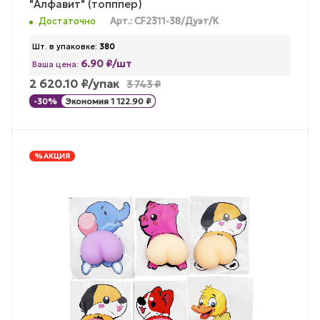
"Алфавит" (топппер)
Достаточно
Арт.: CF2311-38/Дуэт/К
Шт. в упаковке:
380
6.90 ₽/шт
Ваша цена:
2 620.10
₽
/упак
3 743
₽
-
30
%
Экономия
1 122.90
₽
% АКЦИЯ