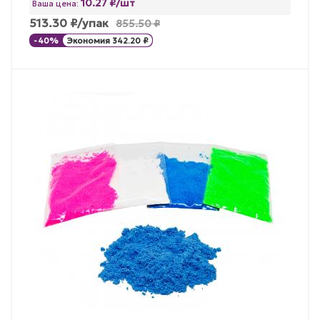
10.27 ₽/шт
Ваша цена:
513.30
₽
/упак
855.50
₽
-
40
%
Экономия
342.20
₽