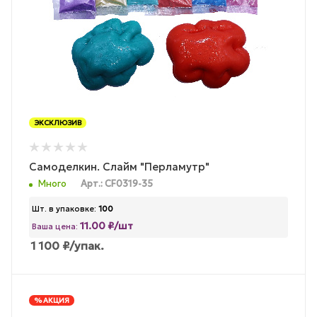
ЭКСКЛЮЗИВ
Самоделкин. Слайм "Перламутр"
Много
Арт.: CF0319-35
Шт. в упаковке:
100
11.00 ₽/шт
Ваша цена:
1 100
₽
/упак.
% АКЦИЯ