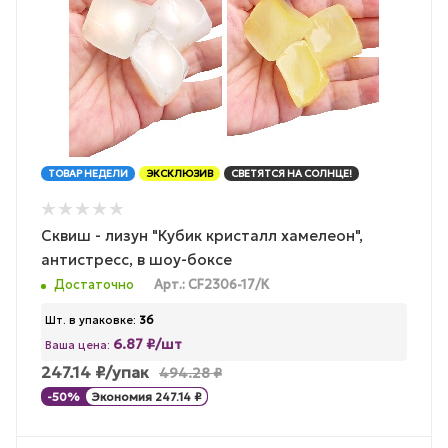
ТОВАР НЕДЕЛИ
ЭКСКЛЮЗИВ
СВЕТЯТСЯ НА СОЛНЦЕ!
Сквиш - лизун "Кубик кристалл хамелеон",
антистресс, в шоу-боксе
Достаточно
Арт.: CF2306-17/К
Шт. в упаковке:
36
6.87 ₽/шт
Ваша цена:
247.14
₽
/упак
494.28
₽
-
50
%
Экономия
247.14
₽