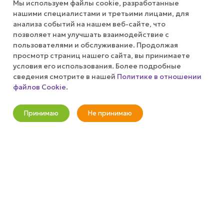
Мы используем файлы cookie, разработанные
АКЦИИ
нашими специалистами и третьими лицами, для
анализа событий на нашем веб-сайте, что
позволяет нам улучшать взаимодействие с
КОМПАНИЯ
пользователями и обслуживание. Продолжая
просмотр страниц нашего сайта, вы принимаете
ПУБЛИЧНАЯ ОФЕРТА
условия его использования. Более подробные
сведения смотрите в нашей
Политике в отношении
файлов Cookie
.
КАК СДЕЛАТЬ ЗАКАЗ?
Оповестить о наличии
Принимаю
Не принимаю
+7 (800) 100-37-51
Новости
Корзина
Кабинет
Главная
Избранные
Акции
info@wizardgum.ru
метро "Водный стадион" 5 минут
пешком 125493, г. Москва, ул.
Авангардная, д. 3, 4 этаж, офис
1408. Бизнес-Центр "Сатурн"