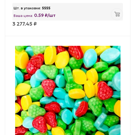
Шт. в упаковке:
5555
0.59 ₽/шт
Ваша цена:
3 277.45
₽