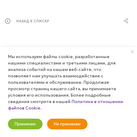
НАЗАД К СПИСКУ
Мы используем файлы cookie, разработанные
нашими специалистами и третьими лицами, для
Будьте в курсе наших акций и новостей
анализа событий на нашем веб-сайте, что
позволяет нам улучшать взаимодействие с
Подписаться
пользователями и обслуживание. Продолжая
просмотр страниц нашего сайта, вы принимаете
условия его использования. Более подробные
сведения смотрите в нашей
Политике в отношении
файлов Cookie
.
КАТАЛОГ
Принимаю
Не принимаю
АКЦИИ
Новости
Корзина
Кабинет
Главная
Избранные
Акции