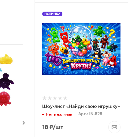
НОВИНКА
ХИТ ПРОДАЖ
НОВИНКА
ЛУЧШАЯ ЦЕНА
МОЖНО ДЕШЕВЛЕ
МОЖНО ДЕШЕВЛЕ
Шоу-лист «Найди свою игрушку»
Арт.: LN-828
Нет в наличии
18
₽
/шт
Комплект 28 мм
Комплект 28 м
"Самоцветы"
"Эконом"