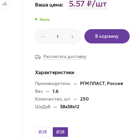
5.57 ₽/шт
Ваша цена:
Мало
В корзину
Рассчитать доставку
Характеристики
Производитель
—
РГМ ПЛАСТ, Россия
Вес
—
1.6
Количество, шт
—
250
ШхДхВ
—
38х38х12
Ø28
Ø28