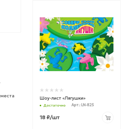
ь
 места
Шоу-лист «Лягушки»
Арт.: LN-825
Достаточно
18
₽
/шт