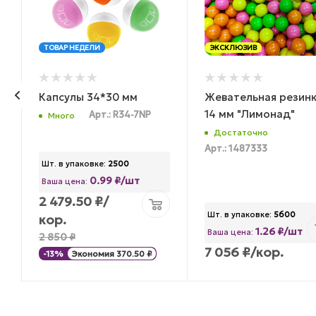
ТОВАР НЕДЕЛИ
ЭКСКЛЮЗИВ
Капсулы 34*30 мм
Жевательная резин
14 мм "Лимонад"
Арт.: R34-7NP
Много
Достаточно
Арт.: 1487333
Шт. в упаковке:
2500
0.99 ₽/шт
Ваша цена:
2 479.50
₽
/
Шт. в упаковке:
5600
кор.
1.26 ₽/шт
Ваша цена:
2 850
₽
7 056
₽
/кор.
-
13
%
Экономия
370.50
₽