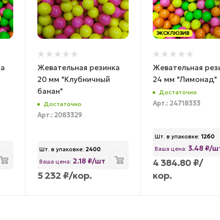
ЭКСКЛЮЗИВ
ка
Жевательная резинка
Жевательная рез
20 мм "Клубничный
24 мм "Лимонад"
банан"
Достаточно
Арт.: 24718333
Достаточно
Арт.: 2083329
Шт. в упаковке:
1260
3.48 ₽/ш
Ваша цена:
Шт. в упаковке:
2400
2.18 ₽/шт
4 384.80
₽
/
Ваша цена:
5 232
₽
/кор.
кор.