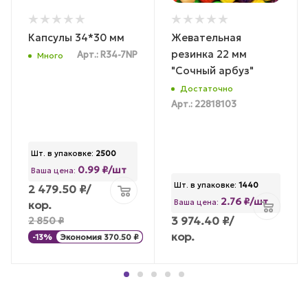
Капсулы 34*30 мм
Жевательная
резинка 22 мм
Арт.: R34-7NP
Много
"Сочный арбуз"
Достаточно
Арт.: 22818103
Шт. в упаковке:
2500
0.99 ₽/шт
Ваша цена:
Шт. в упаковке:
1440
2 479.50
₽
/
2.76 ₽/шт
Ваша цена:
кор.
3 974.40
₽
/
2 850
₽
кор.
-
13
%
Экономия
370.50
₽