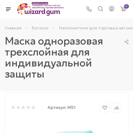
0
—
—
Главная
Каталог
Наполнители для торговых автом
Маска одноразовая
трехслойная для
индивидуальной
защиты
Артикул:
MS1